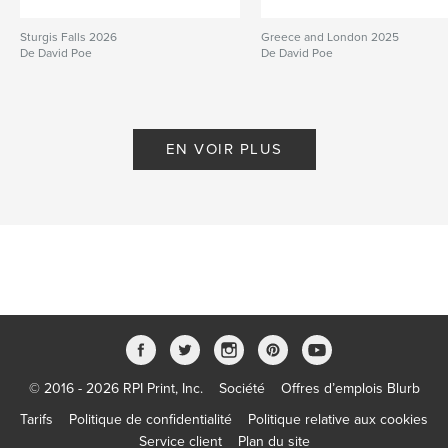
Sturgis Falls 2026
Greece and London 2025
De David Poe
De David Poe
EN VOIR PLUS
© 2016 - 2026 RPI Print, Inc.
Société
Offres d’emplois Blurb
Tarifs
Politique de confidentialité
Politique relative aux cookies
Service client
Plan du site