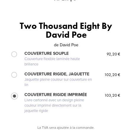
Two Thousand Eight By
David Poe
de
David Poe
COUVERTURE SOUPLE
92,20 €
Couverture flexible laminée haute
brillance
COUVERTURE RIGIDE, JAQUETTE
102,20 €
Jaquette pleine couleur sur couverture en
lin
COUVERTURE RIGIDE IMPRIMÉE
103,20 €
Livre cartonné avec un design pleine
couleur imprimé directement sur la
jaquette rigide
La TVA sera ajoutée à la commande.