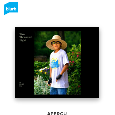
S'inscrire
APERÇU