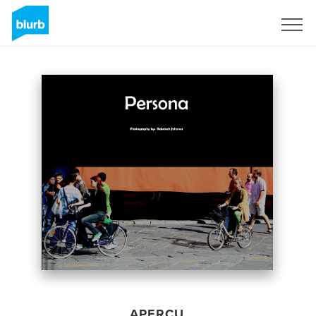
S'inscrire
APERÇU