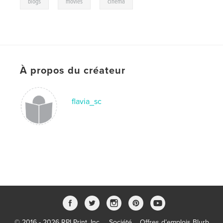
,
,
blogs
movies
cinema
À propos du créateur
flavia_sc
© 2016 - 2026 RPI Print, Inc.
Société
Offres d’emplois Blurb