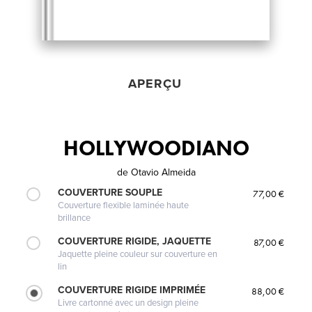
APERÇU
HOLLYWOODIANO
de
Otavio Almeida
COUVERTURE SOUPLE
77,00 €
Couverture flexible laminée haute
brillance
COUVERTURE RIGIDE, JAQUETTE
87,00 €
Jaquette pleine couleur sur couverture en
lin
COUVERTURE RIGIDE IMPRIMÉE
88,00 €
Livre cartonné avec un design pleine