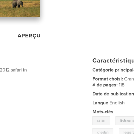
APERÇU
Caractéristiqu
2012 safari in
Catégorie principal
Format choisi:
Gran
# de pages:
118
Date de publication
Langue
English
Mots-clés
,
safari
Botswan
,
cheetah
leopar