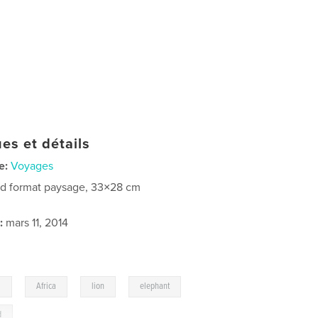
es et détails
e:
Voyages
d format paysage, 33×28 cm
:
mars 11, 2014
,
,
,
,
a
Africa
lion
elephant
d