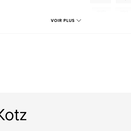
,
giraffe
,
zebra
VOIR PLUS
Kotz