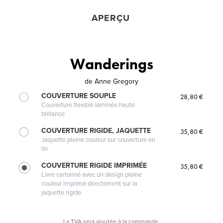
APERÇU
Wanderings
de
Anne Gregory
COUVERTURE SOUPLE
28,80 €
Couverture flexible laminée haute
brillance
COUVERTURE RIGIDE, JAQUETTE
35,80 €
Jaquette pleine couleur sur couverture en
lin
COUVERTURE RIGIDE IMPRIMÉE
35,80 €
Livre cartonné avec un design pleine
couleur imprimé directement sur la
jaquette rigide
La TVA sera ajoutée à la commande.