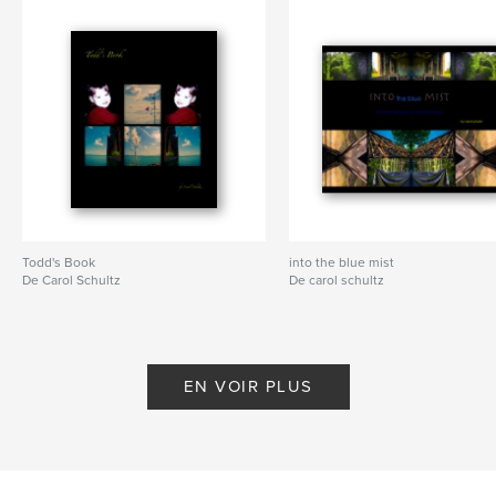
Todd's Book
into the blue mist
De Carol Schultz
De carol schultz
EN VOIR PLUS