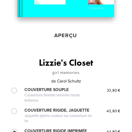
APERÇU
Lizzie's Closet
girl memories
de
Carol Schultz
COUVERTURE SOUPLE
33,80 €
Couverture flexible laminée haute
brillance
COUVERTURE RIGIDE, JAQUETTE
43,80 €
Jaquette pleine couleur sur couverture en
lin
COUVERTURE RIGIDE IMPRIMÉE
44,80 €