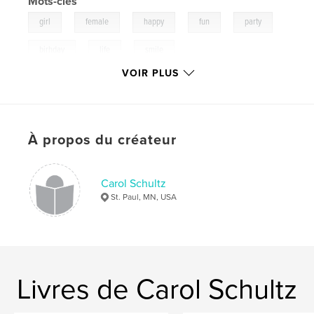
Mots-clés
,
,
,
,
,
girl
female
happy
fun
party
,
,
birhday
life
smile
VOIR PLUS
,
colorful
,
memories
,
family
,
kids
,
play
,
lookinglass
,
color
À propos du créateur
Carol Schultz
St. Paul, MN, USA
Livres de Carol Schultz