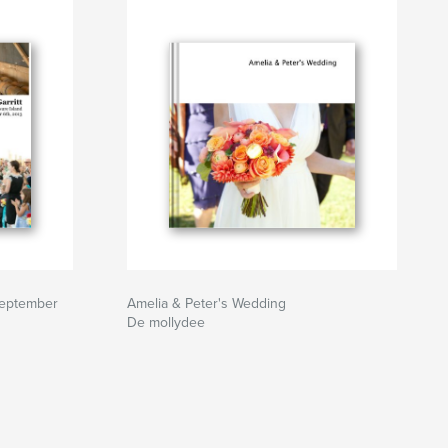
 September
Amelia & Peter's Wedding
De mollydee