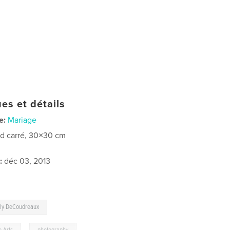
es et détails
e:
Mariage
d carré, 30×30 cm
:
déc 03, 2013
ly DeCoudreaux