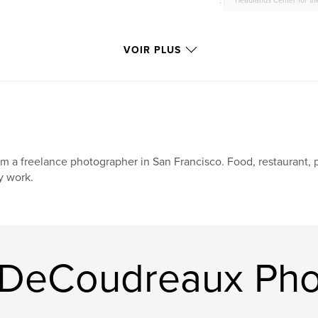
,
Headlands Center for th
VOIR PLUS
am a freelance photographer in San Francisco. Food, restaurant, 
 work.
y DeCoudreaux Ph