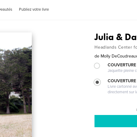
veautés
Publiez votre livre
Julia & D
Headlands Center for
de
Molly DeCoudreau
COUVERTURE 
Jaquette pleine c
COUVERTURE 
Livre cartonné a
directement sur l