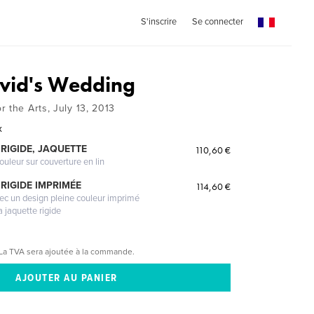
S'inscrire
Se connecter
avid's Wedding
 the Arts, July 13, 2013
x
RIGIDE, JAQUETTE
110,60 €
ouleur sur couverture en lin
RIGIDE IMPRIMÉE
114,60 €
vec un design pleine couleur imprimé
a jaquette rigide
La TVA sera ajoutée à la commande.