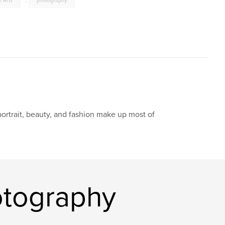
e Arts
,
photography
portrait, beauty, and fashion make up most of
otography