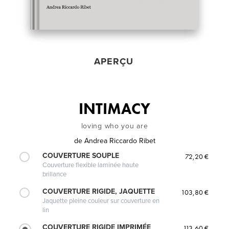
APERÇU
INTIMACY
loving who you are
de
Andrea Riccardo Ribet
COUVERTURE SOUPLE
72,20 €
Couverture flexible laminée haute
brillance
COUVERTURE RIGIDE, JAQUETTE
103,80 €
Jaquette pleine couleur sur couverture en
lin
COUVERTURE RIGIDE IMPRIMÉE
113,60 €