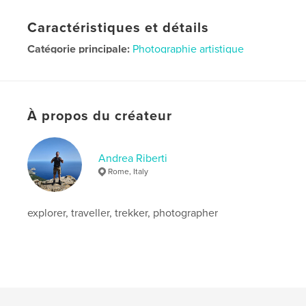
Caractéristiques et détails
Catégorie principale:
Photographie artistique
Format choisi:
Portrait standard, 20×25 cm
# de pages:
94
Date de publication:
nov 30, 2013
À propos du créateur
Langue
Italian
Mots-clés
Andrea Riberti
,
Andrea Riccardo Ribet
Intimacy
Rome, Italy
explorer, traveller, trekker, photographer