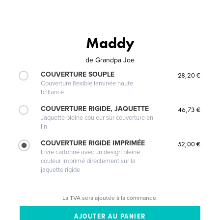
Maddy
de
Grandpa Joe
COUVERTURE SOUPLE
28,20 €
Couverture flexible laminée haute
brillance
COUVERTURE RIGIDE, JAQUETTE
46,73 €
Jaquette pleine couleur sur couverture en
lin
COUVERTURE RIGIDE IMPRIMÉE
52,00 €
Livre cartonné avec un design pleine
couleur imprimé directement sur la
jaquette rigide
La TVA sera ajoutée à la commande.