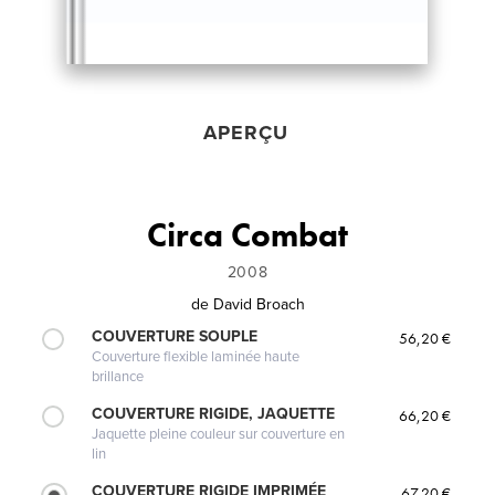
APERÇU
Circa Combat
2008
de
David Broach
COUVERTURE SOUPLE
56,20 €
Couverture flexible laminée haute
brillance
COUVERTURE RIGIDE, JAQUETTE
66,20 €
Jaquette pleine couleur sur couverture en
lin
COUVERTURE RIGIDE IMPRIMÉE
67,20 €