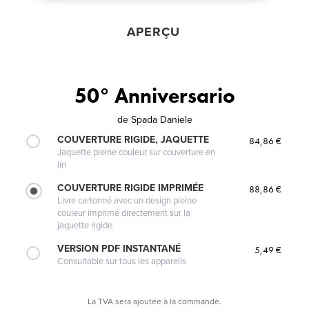
APERÇU
50° Anniversario
de
Spada Daniele
COUVERTURE RIGIDE, JAQUETTE
84,86 €
Jaquette pleine couleur sur couverture en
lin
COUVERTURE RIGIDE IMPRIMÉE
88,86 €
Livre cartonné avec un design pleine
couleur imprimé directement sur la
jaquette rigide
VERSION PDF INSTANTANÉ
5,49 €
Consultable sur tous les appareils
La TVA sera ajoutée à la commande.