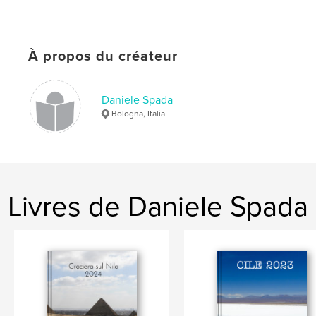
Mots-clés
,
,
,
,
lele2323
cinquanta
anniversario
oro
À propos du créateur
nozze
Daniele Spada
Bologna, Italia
Livres de Daniele Spada