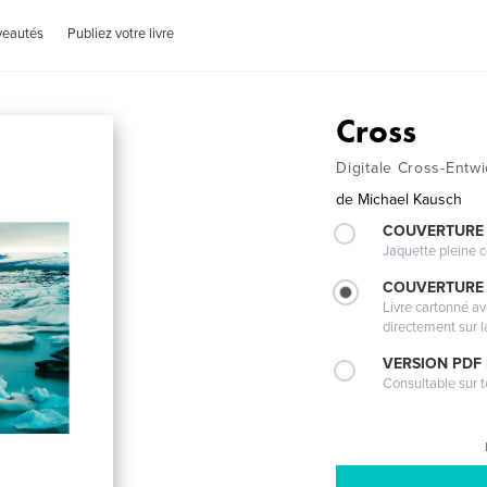
veautés
Publiez votre livre
Cross
Digitale Cross-Entw
de
Michael Kausch
COUVERTURE 
Jaquette pleine c
COUVERTURE 
Livre cartonné a
directement sur l
VERSION PDF
Consultable sur t