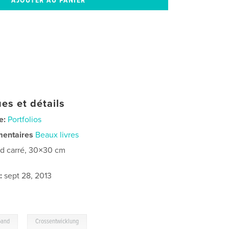
es et détails
e:
Portfolios
mentaires
Beaux livres
d carré, 30×30 cm
:
sept 28, 2013
,
band
Crossentwicklung