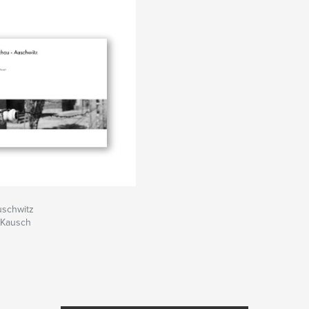
uschwitz
 Kausch