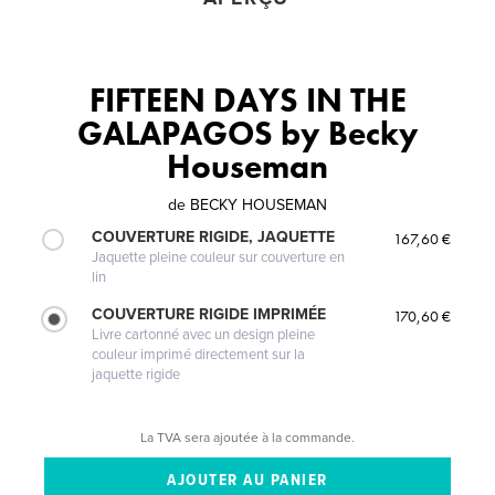
FIFTEEN DAYS IN THE
GALAPAGOS by Becky
Houseman
de
BECKY HOUSEMAN
COUVERTURE RIGIDE, JAQUETTE
167,60 €
Jaquette pleine couleur sur couverture en
lin
COUVERTURE RIGIDE IMPRIMÉE
170,60 €
Livre cartonné avec un design pleine
couleur imprimé directement sur la
jaquette rigide
La TVA sera ajoutée à la commande.