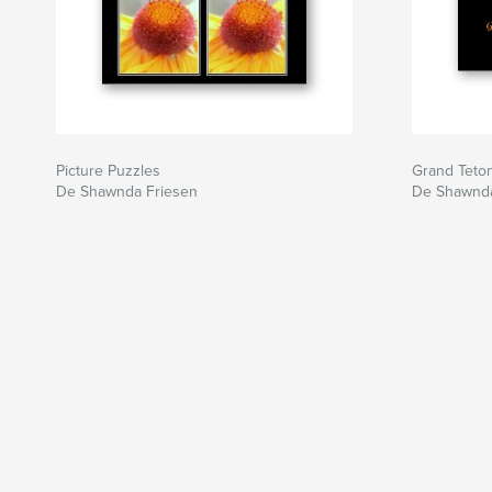
Picture Puzzles
Grand Teto
De Shawnda Friesen
De Shawnda