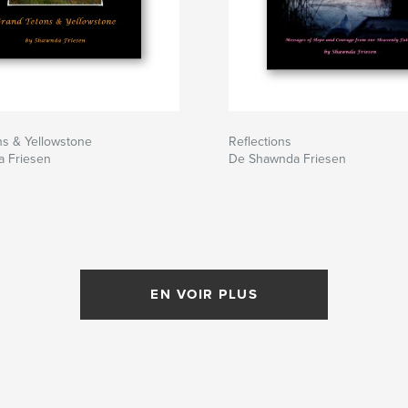
ns & Yellowstone
Reflections
 Friesen
De Shawnda Friesen
EN VOIR PLUS