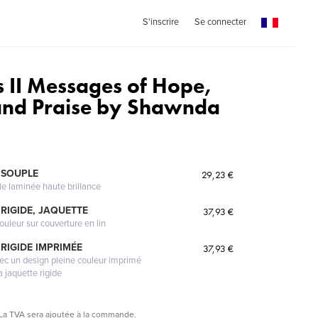
S'inscrire
Se connecter
s II Messages of Hope,
and Praise by Shawnda
 SOUPLE
29,23 €
le laminée haute brillance
RIGIDE, JAQUETTE
37,93 €
ouleur sur couverture en lin
RIGIDE IMPRIMÉE
37,93 €
vec un design pleine couleur imprimé
a jaquette rigide
La TVA sera ajoutée à la commande.