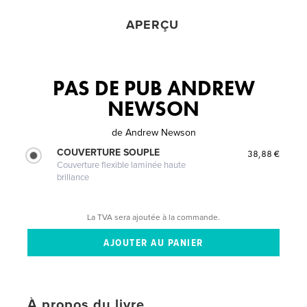
APERÇU
PAS DE PUB ANDREW
NEWSON
de
Andrew Newson
COUVERTURE SOUPLE
38,88 €
Couverture flexible laminée haute
brillance
La TVA sera ajoutée à la commande.
À propos du livre