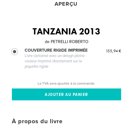
APERÇU
TANZANIA 2013
de
PETRELLI ROBERTO
COUVERTURE RIGIDE IMPRIMÉE
155,94 €
Livre cartonné avec un design pleine
couleur imprimé directement sur la
jaquette rigide
La TVA sera ajoutée à la commande.
À propos du livre