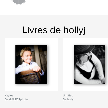
Livres de hollyj
Kaylee
Untitled
De GAUPERphoto
De hollyj