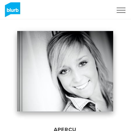
S'inscrire
APERÇU