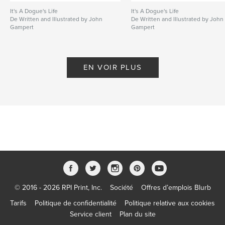
It's A Dogue's Life
It's A Dogue's Life
De Written and Illustrated by John
De Written and Illustrated by John
Gampert
Gampert
EN VOIR PLUS
© 2016 - 2026 RPI Print, Inc.
Société
Offres d’emplois Blurb
Tarifs
Politique de confidentialité
Politique relative aux cookies
Service client
Plan du site