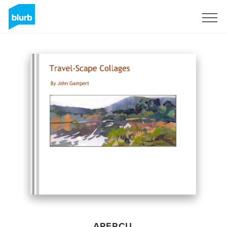
S'inscrire
APERÇU