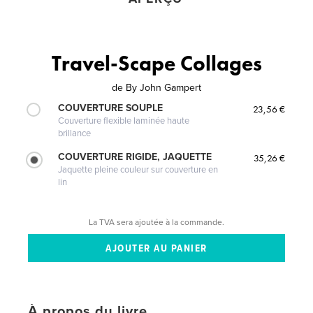
Travel-Scape Collages
de
By John Gampert
COUVERTURE SOUPLE
23,56 €
Couverture flexible laminée haute
brillance
COUVERTURE RIGIDE, JAQUETTE
35,26 €
Jaquette pleine couleur sur couverture en
lin
La TVA sera ajoutée à la commande.
À propos du livre