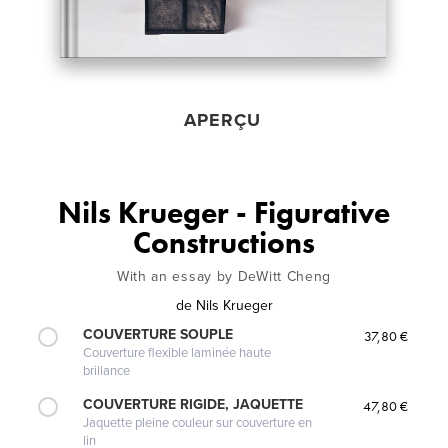
APERÇU
Nils Krueger - Figurative
Constructions
With an essay by DeWitt Cheng
de
Nils Krueger
COUVERTURE SOUPLE
37,80 €
Couverture flexible laminée haute
brillance
COUVERTURE RIGIDE, JAQUETTE
47,80 €
Jaquette pleine couleur sur couverture en
lin