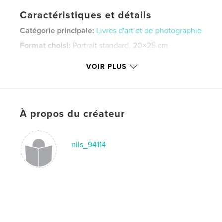
Caractéristiques et détails
Catégorie principale:
Livres d'art et de photographie
Format choisi:
Portrait standard, 20×25 cm
# de pages:
62
VOIR PLUS
Date de publication:
mars 25, 2007
Langue
English
Mots-clés
À propos du créateur
,
,
,
Nils Krueger
Fine Art
Mixed Media
,
Sculpture
Metal
,
Portfolio
,
Steel
nils_94114