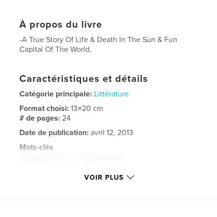
À propos du livre
-A True Story Of Life & Death In The Sun & Fun
Capital Of The World.
Caractéristiques et détails
Catégorie principale:
Littérature
Format choisi:
13×20 cm
# de pages:
24
Date de publication:
avril 12, 2013
Mots-clés
,
,
MIAMI BEACH
SHORT STORY
VOIR PLUS
ROBERT MILTENBERG
,
ROBERT ALLEN MILTENBERG
,
JACKIE GLEASON
,