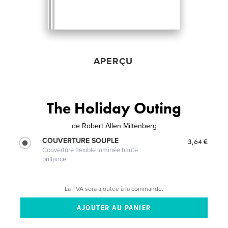
APERÇU
The Holiday Outing
de
Robert Allen Miltenberg
COUVERTURE SOUPLE
3,64 €
Couverture flexible laminée haute
brillance
La TVA sera ajoutée à la commande.