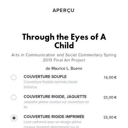
APERÇU
Through the Eyes of A
Child
Arts in Communication and Social Commentary Spring
2013 Final Art Project
de
Maurice L. Bueno
COUVERTURE SOUPLE
16,00 €
Couverture flexible laminée haute
brillance
COUVERTURE RIGIDE, JAQUETTE
23,00 €
Jaquette pleine couleur sur couverture en
lin
COUVERTURE RIGIDE IMPRIMÉE
23,00 €
Livre cartonné avec un design pleine
couleur imprimé directement sur la