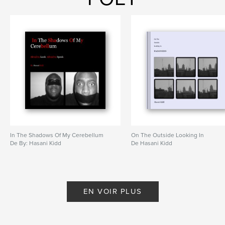
In The Shadows Of My Cerebellum
On The Outside Looking In
De By: Hasani Kidd
De Hasani Kidd
EN VOIR PLUS