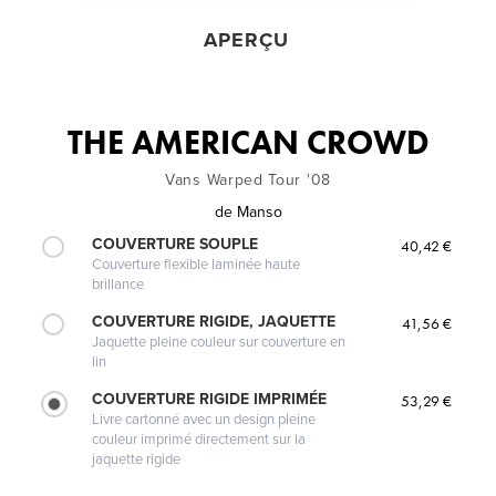
APERÇU
THE AMERICAN CROWD
Vans Warped Tour '08
de
Manso
COUVERTURE SOUPLE
40,42 €
Couverture flexible laminée haute
brillance
COUVERTURE RIGIDE, JAQUETTE
41,56 €
Jaquette pleine couleur sur couverture en
lin
COUVERTURE RIGIDE IMPRIMÉE
53,29 €
Livre cartonné avec un design pleine
couleur imprimé directement sur la
jaquette rigide