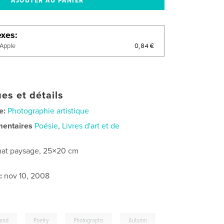
exes
0,84 €
'Apple
es et détails
e:
Photographie artistique
mentaires
Poésie
,
Livres d'art et de
at paysage, 25×20 cm
:
nov 10, 2008
,
,
,
land
Poetry
Photographs
Autumn