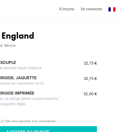
S'inscrire
Se connecter
 England
e Verse
 SOUPLE
22,73 €
le laminée haute brillance
RIGIDE, JAQUETTE
32,73 €
ouleur sur couverture en lin
RIGIDE IMPRIMÉE
32,00 €
vec un design pleine couleur imprimé
a jaquette rigide
La TVA sera ajoutée à la commande.