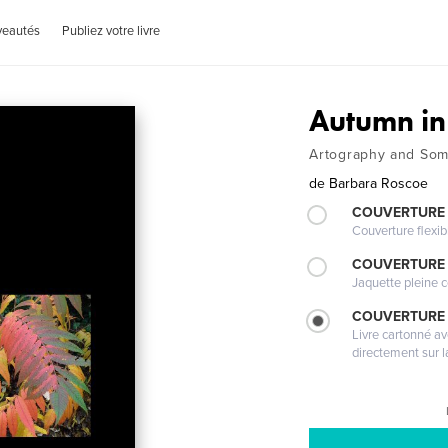
veautés
Publiez votre livre
Autumn in
Artography and Som
de
Barbara Roscoe
COUVERTURE
Couverture flexib
COUVERTURE 
Jaquette pleine c
COUVERTURE 
Livre cartonné a
directement sur l