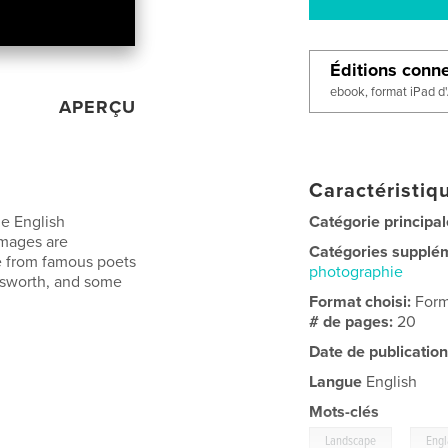
Éditions conn
ebook, format iPad d
APERÇU
Caractéristiqu
he English
Catégorie principal
images are
Catégories supplé
e from famous poets
photographie
dsworth, and some
Format choisi:
Form
# de pages:
20
Date de publication
Langue
English
Mots-clés
,
Landscape
Eng