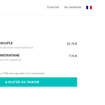
S'inscrire
Se connecter
n
 SOUPLE
32,70 €
le laminée haute brillance
 INSTANTANÉ
7,76 €
ous les appareils
La TVA sera ajoutée à la commande.