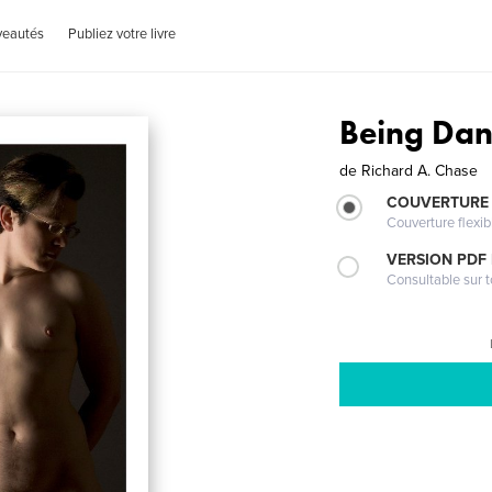
veautés
Publiez votre livre
Being Da
de
Richard A. Chase
COUVERTURE
Couverture flexib
VERSION PDF
Consultable sur t