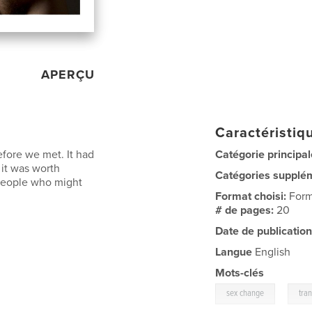
APERÇU
Caractéristiqu
efore we met. It had
Catégorie principal
 it was worth
Catégories supplé
r people who might
Format choisi:
Form
# de pages:
20
Date de publication
Langue
English
Mots-clés
,
sex change
tra