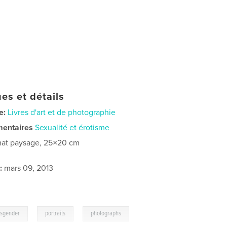
es et détails
e:
Livres d'art et de photographie
mentaires
Sexualité et érotisme
at paysage, 25×20 cm
:
mars 09, 2013
,
,
nsgender
portraits
photographs