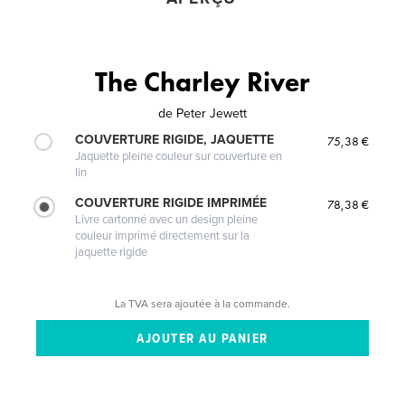
The Charley River
de
Peter Jewett
COUVERTURE RIGIDE, JAQUETTE
75,38 €
Jaquette pleine couleur sur couverture en
lin
COUVERTURE RIGIDE IMPRIMÉE
78,38 €
Livre cartonné avec un design pleine
couleur imprimé directement sur la
jaquette rigide
La TVA sera ajoutée à la commande.