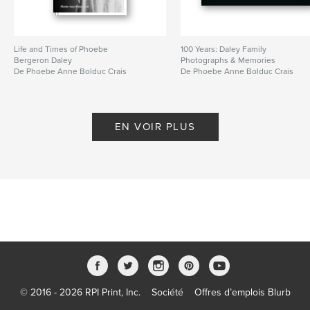
Life and Times of Phoebe
100 Years: Daley Family
Bergeron Daley
Photographs & Memories
De Phoebe Anne Bolduc Crais
De Phoebe Anne Bolduc Crais
EN VOIR PLUS
© 2016 - 2026 RPI Print, Inc.
Société
Offres d’emplois Blurb