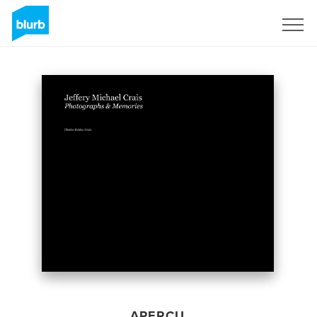
S'inscrire
APERÇU