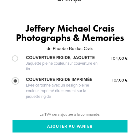
Jeffery Michael Crais
Photographs & Memories
de
Phoebe Bolduc Crais
COUVERTURE RIGIDE, JAQUETTE
104,00 €
Jaquette pleine couleur sur couverture en
lin
COUVERTURE RIGIDE IMPRIMÉE
107,00 €
Livre cartonné avec un design pleine
couleur imprimé directement sur la
jaquette rigide
La TVA sera ajoutée à la commande.