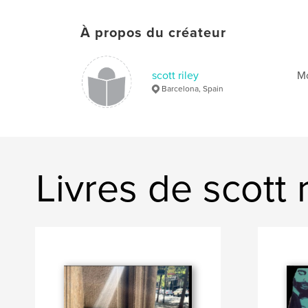
À propos du créateur
scott riley
Mo
Barcelona, Spain
Livres de scott r