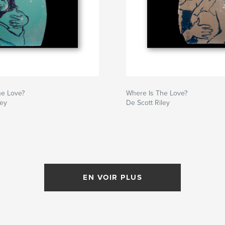
he Love?
Where Is The Love?
ley
De Scott Riley
EN VOIR PLUS