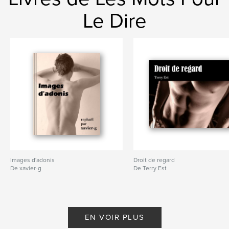
Le Dire
Images d'adonis
Droit de regard
De xavier-g
De Terry Est
EN VOIR PLUS