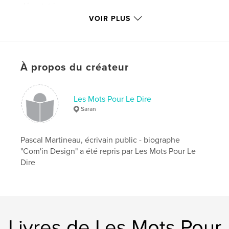
dévastatrice.
Mais tantôt vacillante, tantôt éblouissante, la petite
VOIR PLUS
flamme qui l’anime ne s’éteint jamais. Et réchauffe
le cœur de ceux qui lisent ces mots.
Pascal Martineau
À propos du créateur
Caractéristiques et détails
Catégorie principale:
Biographies et mémoires
Les Mots Pour Le Dire
Format choisi:
13×20 cm
Saran
# de pages:
30
Date de publication:
janv 05, 2013
Pascal Martineau, écrivain public - biographe
Langue
French
"Com'in Design" a été repris par Les Mots Pour Le
Dire
Livres de Les Mots Pour