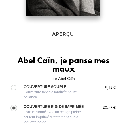
APERÇU
Abel Caïn, je panse mes
maux
de
Abel Caïn
COUVERTURE SOUPLE
9,12 €
Couverture flexible laminée haute
brillance
COUVERTURE RIGIDE IMPRIMÉE
20,79 €
Livre cartonné avec un design pleine
couleur imprimé directement sur la
jaquette rigide