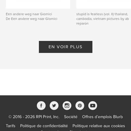
Een andere weg naar Giomici
stupid is fearless (vol. II) thailand,
De Een andere weg naar Giomici
cambodia, vietnam pictures by ab
reparon
De Ab Reparon
EN VOIR PLUS
© 2016 - 2026 RPI Print, Inc.
Société
Offres d’emplois Blurb
Tarifs
Politique de confidentialité
Politique relative aux cookies