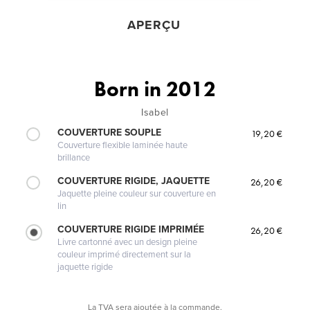
APERÇU
Born in 2012
Isabel
COUVERTURE SOUPLE
19,20 €
Couverture flexible laminée haute
brillance
COUVERTURE RIGIDE, JAQUETTE
26,20 €
Jaquette pleine couleur sur couverture en
lin
COUVERTURE RIGIDE IMPRIMÉE
26,20 €
Livre cartonné avec un design pleine
couleur imprimé directement sur la
jaquette rigide
La TVA sera ajoutée à la commande.