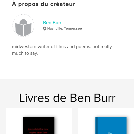
,
Ben Burr
,
spirituality
,
identity
,
god
,
À propos du créateur
man
,
Nashville
,
poetry
,
poem
,
Ben Burr
stoned
Nashville, Tennessee
midwestern writer of films and poems. not really
much to say.
Livres de Ben Burr