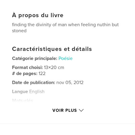
À propos du livre
finding the divinity of man when feeling nuthin but
stoned
Caractéristiques et détails
Catégorie principale:
Poésie
Format choisi:
13×20 cm
# de pages:
122
Date de publication:
nov 05, 2012
Langue
English
Mots-clés
,
,
creative writing
feeling nuthin but stoned
VOIR PLUS
Panama Red Arts