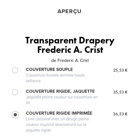
APERÇU
Transparent Drapery
Frederic A. Crist
de
Frederic A. Crist
COUVERTURE SOUPLE
25,53 €
Couverture flexible laminée haute
brillance
COUVERTURE RIGIDE, JAQUETTE
35,53 €
Jaquette pleine couleur sur couverture en
lin
COUVERTURE RIGIDE IMPRIMÉE
36,53 €
Livre cartonné avec un design pleine
couleur imprimé directement sur la
jaquette rigide