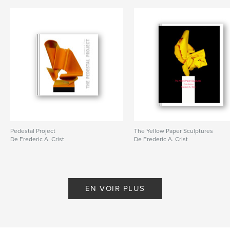
Pedestal Project
The Yellow Paper Sculptures
De Frederic A. Crist
De Frederic A. Crist
EN VOIR PLUS