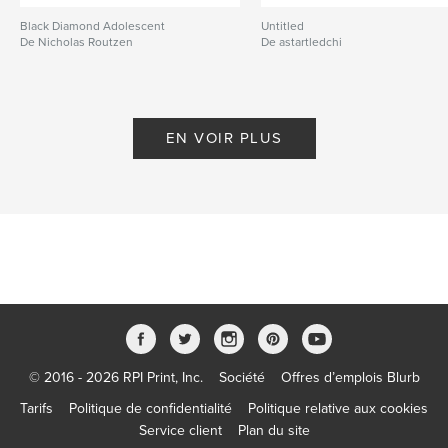
Black Diamond Adolescent
Untitled
De Nicholas Routzen
De astartledchi
EN VOIR PLUS
© 2016 - 2026 RPI Print, Inc.
Société
Offres d’emplois Blurb
Tarifs
Politique de confidentialité
Politique relative aux cookies
Service client
Plan du site