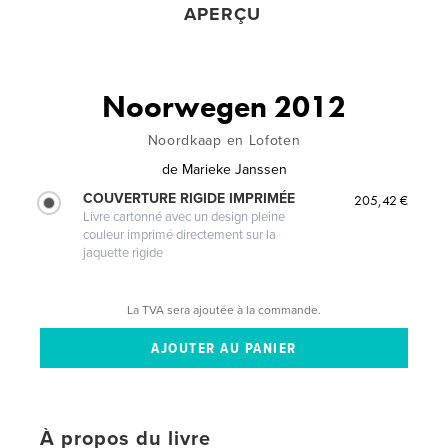
APERÇU
Noorwegen 2012
Noordkaap en Lofoten
de
Marieke Janssen
COUVERTURE RIGIDE IMPRIMÉE
205,42 €
Livre cartonné avec un design pleine
couleur imprimé directement sur la
jaquette rigide
La TVA sera ajoutée à la commande.
À propos du livre