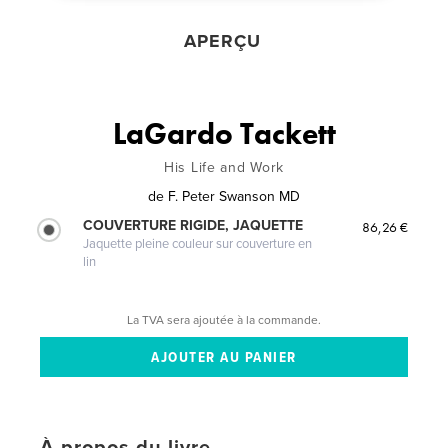
APERÇU
LaGardo Tackett
His Life and Work
de
F. Peter Swanson MD
COUVERTURE RIGIDE, JAQUETTE
86,26 €
Jaquette pleine couleur sur couverture en
lin
La TVA sera ajoutée à la commande.
À propos du livre