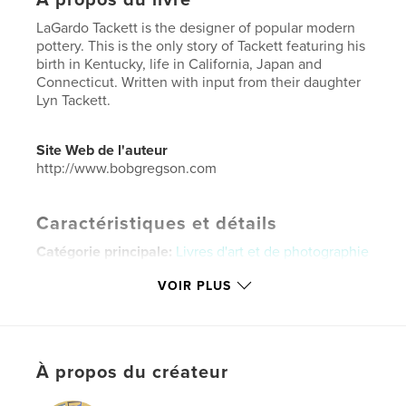
LaGardo Tackett is the designer of popular modern
pottery. This is the only story of Tackett featuring his
birth in Kentucky, life in California, Japan and
Connecticut. Written with input from their daughter
Lyn Tackett.
Site Web de l'auteur
http://www.bobgregson.com
Caractéristiques et détails
Catégorie principale:
Livres d'art et de photographie
Catégories supplémentaires
Architecture
,
VOIR PLUS
Biographies et mémoires
Format choisi:
Petit carré, 18×18 cm
# de pages:
160
Date de publication:
juil 28, 2012
À propos du créateur
Langue
English