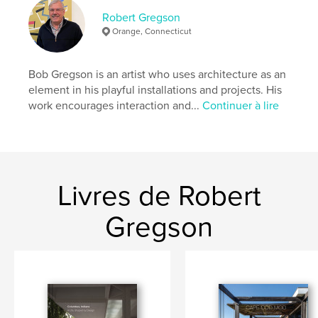
Mots-clés
Robert Gregson
Orange, Connecticut
,
,
,
Art
architecture
design
decorative arts
Bob Gregson is an artist who uses architecture as an
element in his playful installations and projects. His
work encourages interaction and...
Continuer à lire
Livres de Robert
Gregson