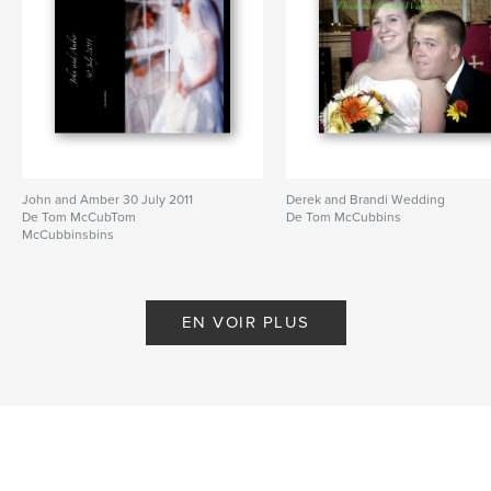
John and Amber 30 July 2011
Derek and Brandi Wedding
De Tom McCubTom
De Tom McCubbins
McCubbinsbins
EN VOIR PLUS