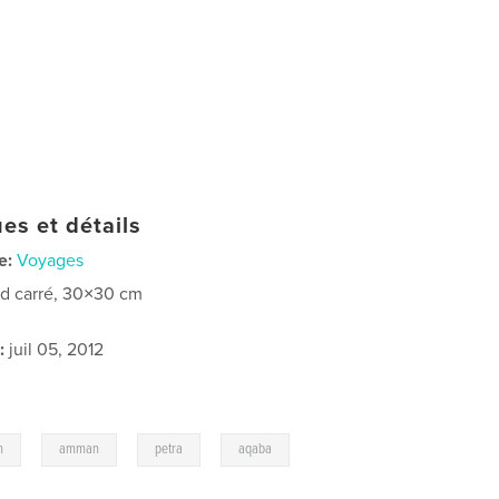
es et détails
e:
Voyages
d carré, 30×30 cm
:
juil 05, 2012
,
,
,
n
amman
petra
aqaba