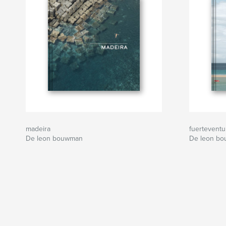
madeira
fuerteventur
De leon bouwman
De leon b