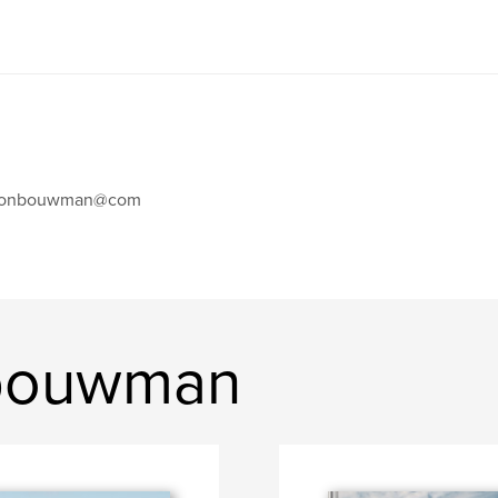
eonbouwman@com
 bouwman