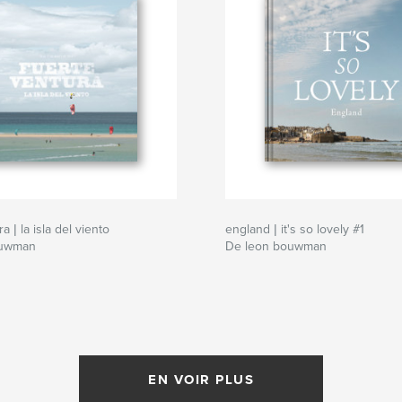
a | la isla del viento
england | it's so lovely #1
ouwman
De leon bouwman
EN VOIR PLUS