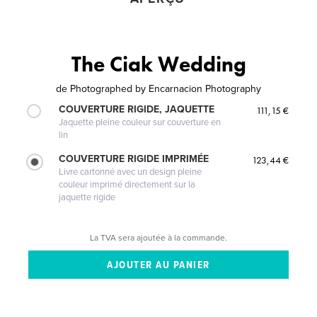
The Ciak Wedding
de
Photographed by Encarnacion Photography
COUVERTURE RIGIDE, JAQUETTE
111,15 €
Jaquette pleine couleur sur couverture en
lin
COUVERTURE RIGIDE IMPRIMÉE
123,44 €
Livre cartonné avec un design pleine
couleur imprimé directement sur la
jaquette rigide
La TVA sera ajoutée à la commande.