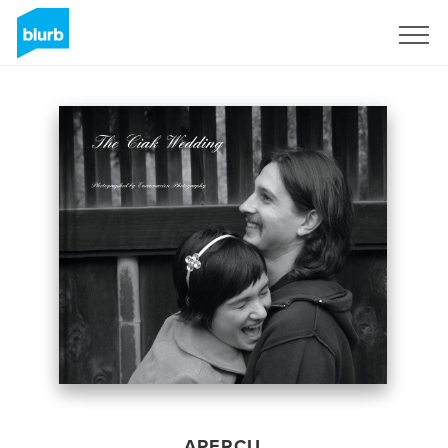
S'inscrire
APERÇU