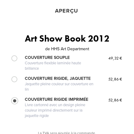
APERÇU
Art Show Book 2012
de
HHS Art Department
COUVERTURE SOUPLE
49,32 €
Couverture flexible laminée haute
brillance
COUVERTURE RIGIDE, JAQUETTE
52,86 €
Jaquette pleine couleur sur couverture en
lin
COUVERTURE RIGIDE IMPRIMÉE
52,86 €
Livre cartonné avec un design pleine
couleur imprimé directement sur la
jaquette rigide
La TVA sera ajoutée à la commande.