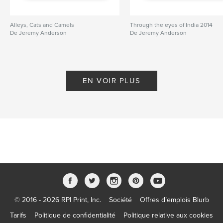
Alleys, Cats and Camels
Through the eyes of India 2014
De Jeremy Anderson
De Jeremy Anderson
EN VOIR PLUS
© 2016 - 2026 RPI Print, Inc.
Société
Offres d’emplois Blurb
Tarifs
Politique de confidentialité
Politique relative aux cookies