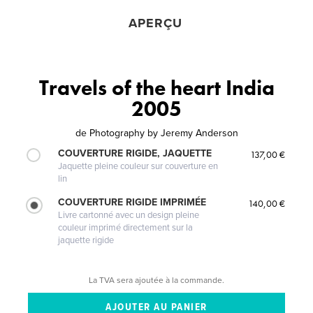
APERÇU
Travels of the heart India
2005
de
Photography by Jeremy Anderson
COUVERTURE RIGIDE, JAQUETTE
137,00 €
Jaquette pleine couleur sur couverture en
lin
COUVERTURE RIGIDE IMPRIMÉE
140,00 €
Livre cartonné avec un design pleine
couleur imprimé directement sur la
jaquette rigide
La TVA sera ajoutée à la commande.