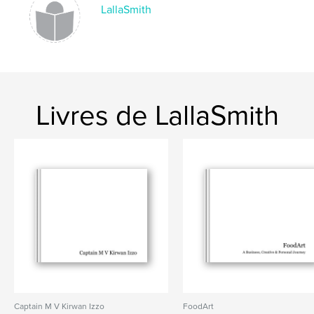
LallaSmith
Livres de LallaSmith
Captain M V Kirwan Izzo
FoodArt