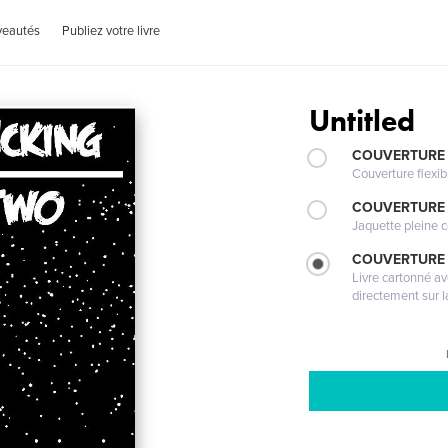
veautés
Publiez votre livre
Untitled
COUVERTURE
Couverture flexib
COUVERTURE 
Jaquette pleine c
COUVERTURE 
Livre cartonné a
directement sur l