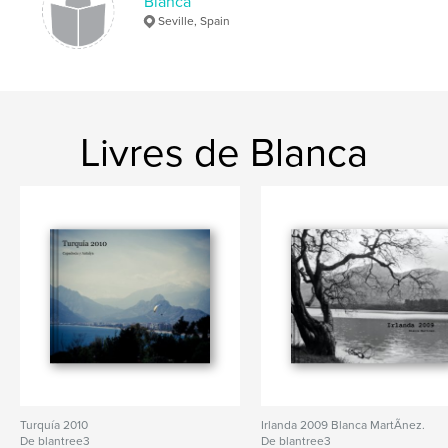
Blanca
Seville, Spain
Livres de Blanca
Turquía 2010
Irlanda 2009 Blanca MartÃ­nez.
De blantree3
De blantree3