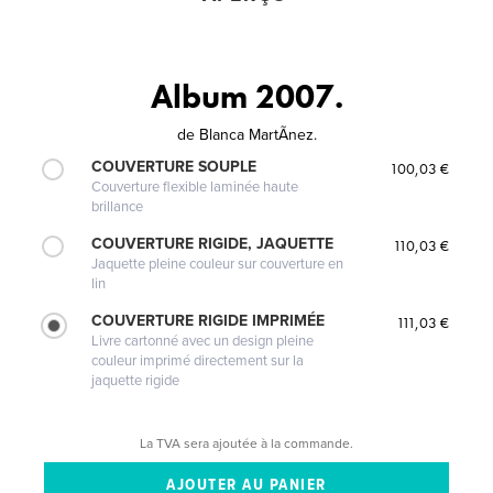
Album 2007.
de
Blanca MartÃ­nez.
COUVERTURE SOUPLE
100,03 €
Couverture flexible laminée haute
brillance
COUVERTURE RIGIDE, JAQUETTE
110,03 €
Jaquette pleine couleur sur couverture en
lin
COUVERTURE RIGIDE IMPRIMÉE
111,03 €
Livre cartonné avec un design pleine
couleur imprimé directement sur la
jaquette rigide
La TVA sera ajoutée à la commande.