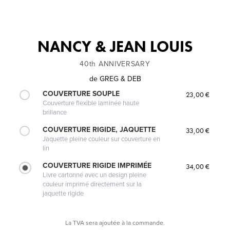
NANCY & JEAN LOUIS
40th ANNIVERSARY
de
GREG & DEB
COUVERTURE SOUPLE
23,00 €
Couverture flexible laminée haute
brillance
COUVERTURE RIGIDE, JAQUETTE
33,00 €
Jaquette pleine couleur sur couverture en
lin
COUVERTURE RIGIDE IMPRIMÉE
34,00 €
Livre cartonné avec un design pleine
couleur imprimé directement sur la
jaquette rigide
La TVA sera ajoutée à la commande.