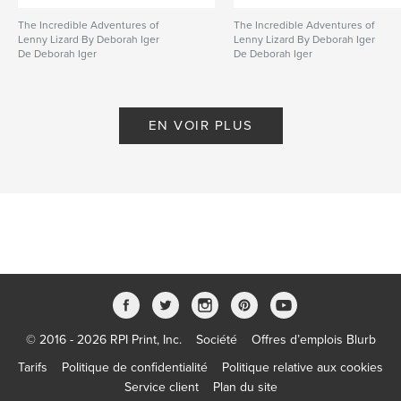
The Incredible Adventures of
The Incredible Adventures of
Lenny Lizard By Deborah Iger
Lenny Lizard By Deborah Iger
De Deborah Iger
De Deborah Iger
EN VOIR PLUS
© 2016 - 2026 RPI Print, Inc.
Société
Offres d’emplois Blurb
Tarifs
Politique de confidentialité
Politique relative aux cookies
Service client
Plan du site