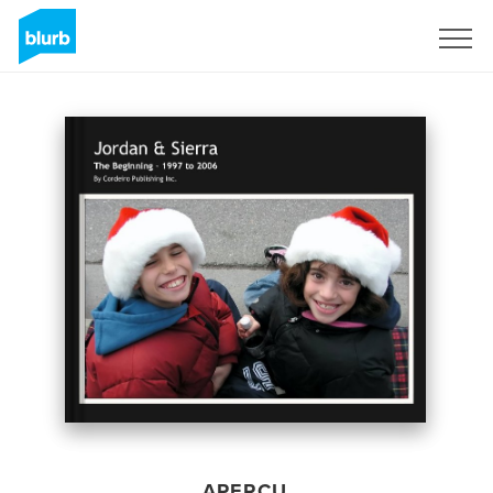
S'inscrire
APERÇU