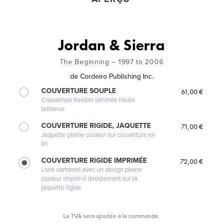
Jordan & Sierra
The Beginning – 1997 to 2006
de
Cordeiro Publishing Inc.
COUVERTURE SOUPLE
61,00 €
Couverture flexible laminée haute
brillance
COUVERTURE RIGIDE, JAQUETTE
71,00 €
Jaquette pleine couleur sur couverture en
lin
COUVERTURE RIGIDE IMPRIMÉE
72,00 €
Livre cartonné avec un design pleine
couleur imprimé directement sur la
jaquette rigide
La TVA sera ajoutée à la commande.