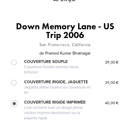
Down Memory Lane - US
Trip 2006
San Franscisco, California
de
Pramod Kumar Bhatnagar
COUVERTURE SOUPLE
29,00 €
Couverture flexible laminée haute
brillance
COUVERTURE RIGIDE, JAQUETTE
39,00 €
Jaquette pleine couleur sur couverture en
lin
COUVERTURE RIGIDE IMPRIMÉE
40,00 €
Livre cartonné avec un design pleine
couleur imprimé directement sur la
jaquette rigide