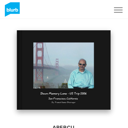
S'inscrire
APERÇU