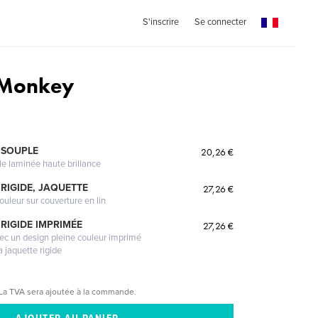
S'inscrire
Se connecter
 Monkey
 SOUPLE
20,26 €
le laminée haute brillance
RIGIDE, JAQUETTE
27,26 €
ouleur sur couverture en lin
RIGIDE IMPRIMÉE
27,26 €
vec un design pleine couleur imprimé
a jaquette rigide
La TVA sera ajoutée à la commande.