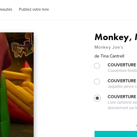
veautés
Publiez votre livre
Monkey,
Monkey Joe's
de
Tina Cantrell
COUVERTURE
Couverture flexib
COUVERTURE 
Jaquette pleine c
COUVERTURE 
Livre cartonné a
directement sur l