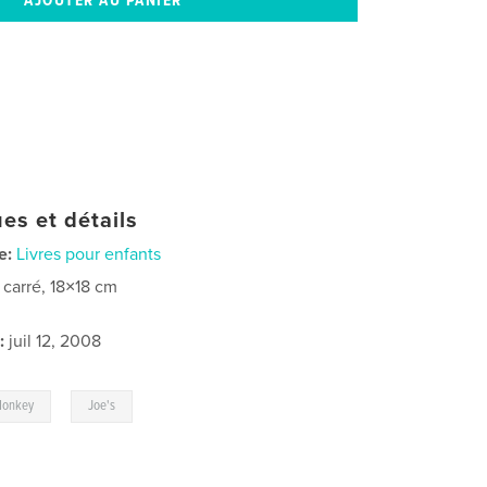
es et détails
e:
Livres pour enfants
t carré, 18×18 cm
:
juil 12, 2008
,
onkey
Joe's