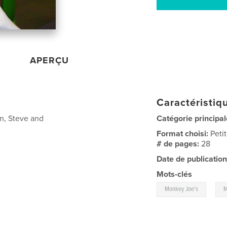
APERÇU
Caractéristiqu
n, Steve and
Catégorie principal
Format choisi:
Peti
# de pages:
28
Date de publication
Mots-clés
,
Monkey Joe's
M