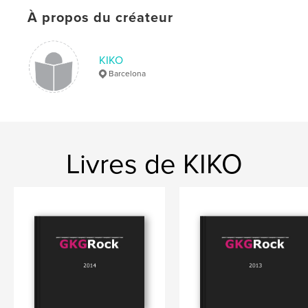
,
Black Label Society
,
Cavalera Conspiracy
,
À propos du créateur
Judas Priest
,
Danko Jones
,
Edguy
,
KIKO
Buckcherry
,
Accept
,
Asia
,
Rock
,
Barcelona
Heavy
,
Motörhead
,
Yes
,
Slayer
,
Megadeth
,
Saxon
,
Cinderella
,
Rosendo
,
Obús
Livres de KIKO