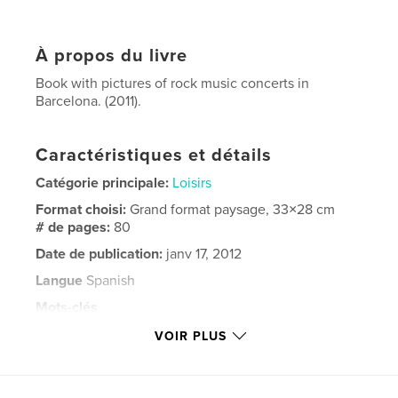
À propos du livre
Book with pictures of rock music concerts in
Barcelona. (2011).
Caractéristiques et détails
Catégorie principale:
Loisirs
Format choisi:
Grand format paysage, 33×28 cm
# de pages:
80
Date de publication:
janv 17, 2012
Langue
Spanish
Mots-clés
,
,
,
Rise Against
ZZ Top
Warrior Soul
VOIR PLUS
Nashville Pussy