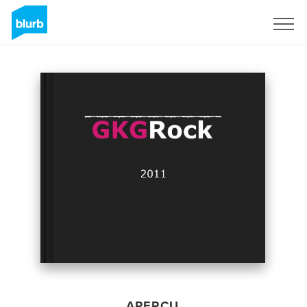
S'inscrire
APERÇU