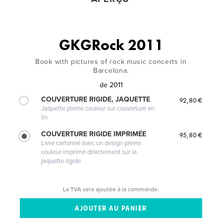
GKGRock 2011
Book with pictures of rock music concerts in
Barcelona.
de
2011
COUVERTURE RIGIDE, JAQUETTE
92,80 €
Jaquette pleine couleur sur couverture en
lin
COUVERTURE RIGIDE IMPRIMÉE
95,80 €
Livre cartonné avec un design pleine
couleur imprimé directement sur la
jaquette rigide
La TVA sera ajoutée à la commande.