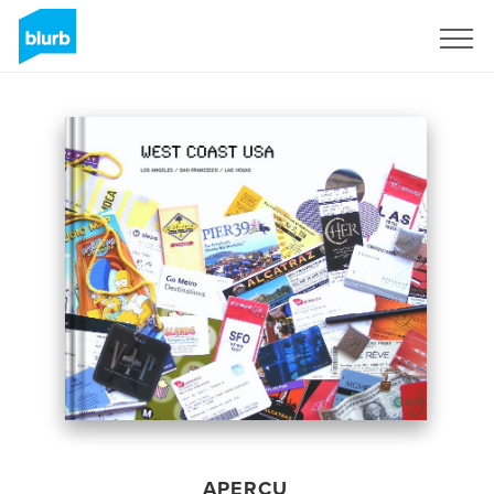
S'inscrire
APERÇU