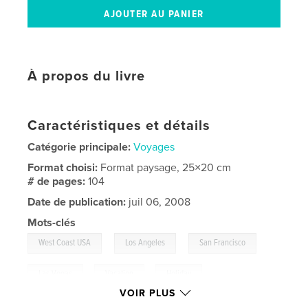
À propos du livre
Caractéristiques et détails
Catégorie principale:
Voyages
Format choisi:
Format paysage, 25×20 cm
# de pages:
104
Date de publication:
juil 06, 2008
Mots-clés
,
,
,
West Coast USA
Los Angeles
San Francisco
Las Vegas
,
Vacation
,
Holiday
VOIR PLUS