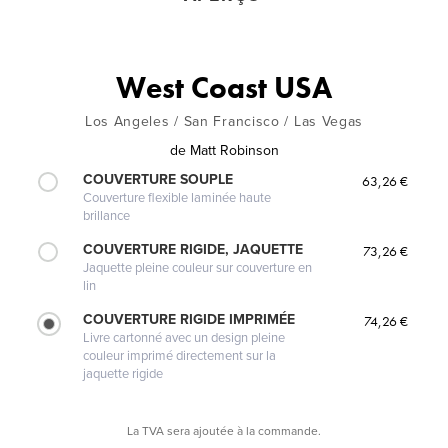
West Coast USA
Los Angeles / San Francisco / Las Vegas
de
Matt Robinson
COUVERTURE SOUPLE
63,26 €
Couverture flexible laminée haute
brillance
COUVERTURE RIGIDE, JAQUETTE
73,26 €
Jaquette pleine couleur sur couverture en
lin
COUVERTURE RIGIDE IMPRIMÉE
74,26 €
Livre cartonné avec un design pleine
couleur imprimé directement sur la
jaquette rigide
La TVA sera ajoutée à la commande.