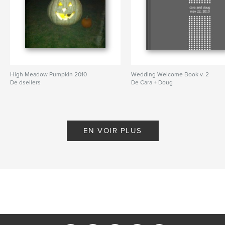
High Meadow Pumpkin 2010
Wedding Welcome Book v. 2
De dsellers
De Cara + Doug
EN VOIR PLUS