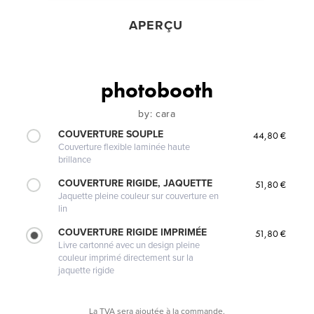
APERÇU
photobooth
by: cara
COUVERTURE SOUPLE
44,80 €
Couverture flexible laminée haute
brillance
COUVERTURE RIGIDE, JAQUETTE
51,80 €
Jaquette pleine couleur sur couverture en
lin
COUVERTURE RIGIDE IMPRIMÉE
51,80 €
Livre cartonné avec un design pleine
couleur imprimé directement sur la
jaquette rigide
La TVA sera ajoutée à la commande.