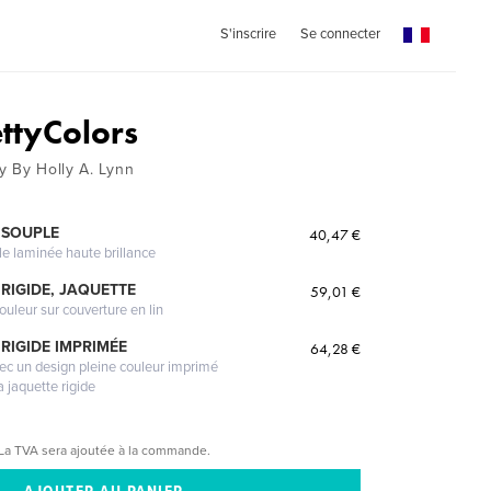
S'inscrire
Se connecter
ettyColors
y By Holly A. Lynn
 SOUPLE
40,47 €
le laminée haute brillance
RIGIDE, JAQUETTE
59,01 €
ouleur sur couverture en lin
RIGIDE IMPRIMÉE
64,28 €
vec un design pleine couleur imprimé
a jaquette rigide
La TVA sera ajoutée à la commande.