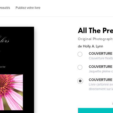
veautés
Publiez votre livre
All The Pr
Original Photograph
de
Holly A. Lynn
COUVERTURE
Couverture flexib
COUVERTURE 
Jaquette pleine c
COUVERTURE 
Livre cartonné a
directement sur l